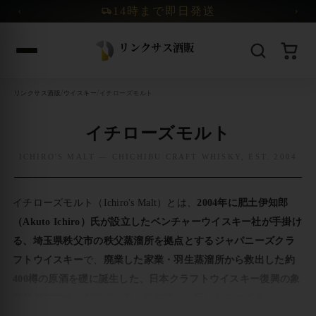
コンテンツへスキップ
14時まで即日発送
‹
›
/
/
リンクサス酒販
ウイスキー
イチローズモルト
イチローズモルト
ICHIRO'S MALT — CHICHIBU CRAFT WHISKY, EST. 2004
イチローズモルト（Ichiro's Malt）とは、
2004年に肥土伊知郎
（Akuto Ichiro）氏が設立したベンチャーウイスキー社が手掛け
る、埼玉県秩父市の秩父蒸溜所を拠点とするジャパニーズクラ
フトウイスキー
で、
廃業した家業・羽生蒸溜所から救出した約
400樽の原酒を礎に誕生した、日本クラフトウイスキー復興の象
徴的存在
です。創業者の名「伊知郎」を冠したこのブランド