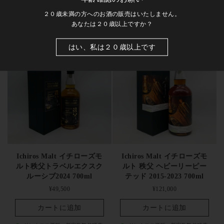
カートに追加
カートに追加
２０歳未満の方へのお酒の販売はいたしません。
リンクサス酒販・新宿歌舞伎町店
リンクサス酒販・新宿歌舞伎町店
あなたは２０歳以上ですか？
で受け取ることができます
で受け取ることができます
はい、私は２０歳以上です
Ichiros Malt イチローズモ
Ichiros Malt イチローズモ
ルト秩父トラベルエクスク
ルト 秩父 ヘビーリーピー
ルーシブ2024 700ml
テッド 2015-2023 700ml
定価
¥49,500
定価
¥121,000
カートに追加
カートに追加