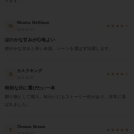
ります。
Monica Hoffman
M
★
★
★
★
★
2026.06.17
ほのかな甘みが心地よい
穏やかな甘みと長い余韻。シーンを選ばず活躍します。
カスクキング
カ
★
★
★
★
★
2026.06.17
特別な日に選びたい一本
贈り物として購入。味わいにもストーリー性があり、非常に喜
ばれました。
Thomas Besson
T
★
★
★
★
★
2026.06.17