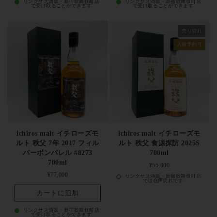
リンクサス酒販・新宿歌舞伎町店
リンクサス酒販・新宿歌舞伎町店
で受け取ることができます
で受け取ることができます
売り切れ
入荷予約可
ichiros malt イチローズモ
ichiros malt イチローズモ
ルト 秩父 7年 2017 フィル
ルト 秩父 食源探訪 2025S
バーボンバレル #8273
700ml
700ml
定価
¥55,000
定価
¥77,000
リンクサス酒販・新宿歌舞伎町店
では在庫切れです
カートに追加
リンクサス酒販・新宿歌舞伎町店
で受け取ることができます