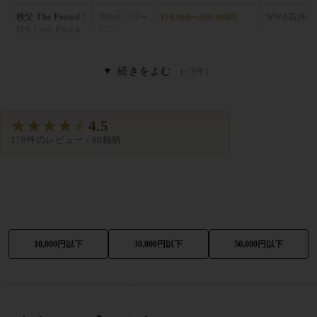
秩父蒸溜所の自社一貫生産
— 2008年操業の小規模クラフト
秩父 The Peated /
700ml / 53〜
WWA高評
120,000〜400,000円
IPA Cask Finish
55%
羽生蒸溜所の原酒救出
— 約400樽から再出発
地元素材へのこだわり
— 秩父産大麦・ミズナラ樽の活用
▼
続きをよむ
（+3件）
カードシリーズ54本
— 羽生原酒を1樽1ラベルで瓶詰め
少量生産の希少性
— 入手困難なクラフト銘柄
★
★
★
★
★
4.5
主要ラインナップ
178件のレビュー / 80銘柄
Malt & Grain（ワールドブレンデッド）
— 入門に最適なバ
ランス型
Mizunara Wood Reserve
— ミズナラ樽由来の上品な香気
Double Distilleries
— 羽生・秩父2蒸溜所のブレンド
10,000円以下
30,000円以下
50,000円以下
秩父 On The Way
— 蒸溜所の進化を映す限定品
秩父 The First / The Peated / IPA Cask
— 高評価のシングル
モルト