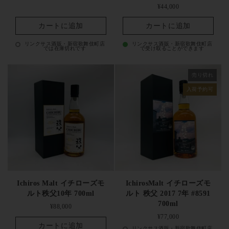
定価
¥44,000
カートに追加
カートに追加
リンクサス酒販・新宿歌舞伎町店
リンクサス酒販・新宿歌舞伎町店
では在庫切れです
で受け取ることができます
売り切れ
入荷予約可
Ichiros Malt イチローズモ
IchirosMalt イチローズモ
ルト秩父10年 700ml
ルト 秩父 2017 7年 #8591
700ml
定価
¥88,000
定価
¥77,000
カートに追加
リンクサス酒販・新宿歌舞伎町店