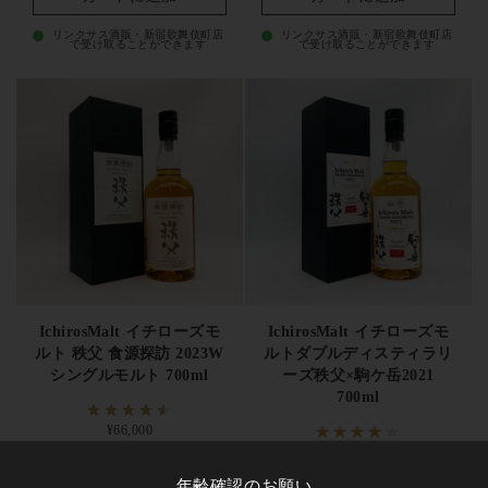
リンクサス酒販・新宿歌舞伎町店
リンクサス酒販・新宿歌舞伎町店
で受け取ることができます
で受け取ることができます
IchirosMalt イチローズモ
IchirosMalt イチローズモ
ルト 秩父 食源探訪 2023W
ルトダブルディスティラリ
シングルモルト 700ml
ーズ秩父×駒ケ岳2021
700ml
定価
¥66,000
定価
¥55,000
年齢確認のお願い