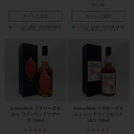
買取査定・贈答ラッピング・温度管理輸送・真贋鑑定・セラー
定価
¥14,300
保管にも対応。秩父蒸溜所・羽生原酒・カードシリーズの希少
カートに追加
カートに追加
なイチローズモルトを安心してお選びいただけます。
リンクサス酒販・新宿歌舞伎町店
リンクサス酒販・新宿歌舞伎町店
で受け取ることができます
で受け取ることができます
IchirosMalt イチローズモ
IchirosMalt イチローズモ
ルト ワインウッドリザー
ルト レッドワインカスク
ブ 700ml
2023 700ml