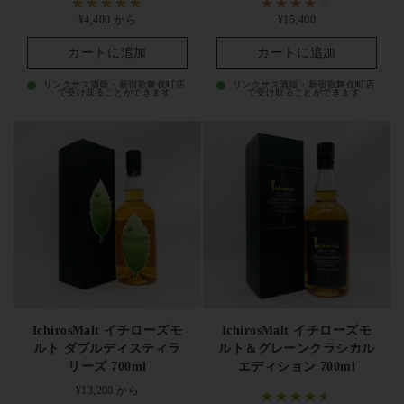
イチローズモルトは
「ストレート」で繊細な香味と樽由来の複
定価
¥4,400 から
定価
¥15,400
雑さを最も忠実に味わえる
のが王道。
「トワイスアップ（常温
カートに追加
カートに追加
の水1:1加水）」
にすると秩父産モルトやミズナラ樽の隠れた個
リンクサス酒販・新宿歌舞伎町店
リンクサス酒販・新宿歌舞伎町店
性が花開きます。
「ロック」では大きめの氷でゆっくりと開く
で受け取ることができます
で受け取ることができます
香味の変化
を楽しめ、
Malt & Grain系なら「ハイボール」で爽
快に
味わうのもおすすめ。料理とのペアリングは
「燻製・スモ
ークサーモン」「ドライフルーツ」「ダークチョコレート」
「ナッツ」「和食の出汁料理」
との相性が良好です。希少な限
定品・カードシリーズは、
コレクション鑑賞や特別な記念日
で
のお披露目に最適です。
イチローズモルトの買取・投資価値
イチローズモルトは未開封で
「Malt & Grain ワールドブレンデ
IchirosMalt イチローズモ
IchirosMalt イチローズモ
ッド」が8,000〜25,000円、「Mizunara Wood Reserve」が
ルト ダブルディスティラ
ルト＆グレーンクラシカル
25,000〜70,000円、「Double Distilleries」が30,000〜90,000円、
リーズ 700ml
エディション 700ml
秩父シングルモルト各種が60,000〜400,000円、初期ボトル「秩
定価
¥13,200 から