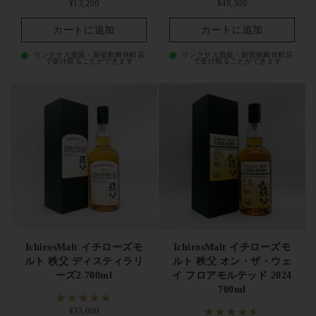
定価
¥13,200
定価
¥49,500
カートに追加
カートに追加
リンクサス酒販・新宿歌舞伎町店
リンクサス酒販・新宿歌舞伎町店
で受け取ることができます
で受け取ることができます
IchirosMalt イチローズモ
IchirosMalt イチローズモ
ルト 秩父 ディスティラリ
ルト 秩父 オン・ザ・ウェ
ーズ2 700ml
イ フロアモルテッド 2024
700ml
定価
¥33,000