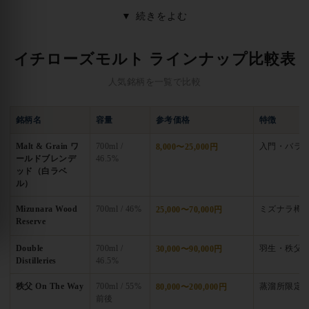
は、
トランプの図柄をあしらった全54本の「カードシリーズ」
▼
続きをよむ
で世界的な名声を確立し、
2020年の香港オークションでフルセ
ットが約1億円（HK$7,960,000）で落札された
ことでも知られ
イチローズモルト ラインナップ比較表
る、ジャパニーズウイスキー史に残る伝説的銘柄です。
人気銘柄を一覧で比較
イチローズモルト最大の魅力は、
「少量生産による圧倒的な品
質」「秩父産大麦やミズナラ樽など地元素材へのこだわり」
銘柄名
容量
参考価格
特徴
「廃版カードシリーズの希少性」
の三点にあります。
2008年に
操業を開始した秩父蒸溜所
は、仕込み・発酵・蒸溜から樽熟
Malt & Grain ワ
700ml /
入門・バラ
8,000〜25,000円
ールドブレンデ
46.5%
成・瓶詰めまでを自社で一貫し、
世界の主要ウイスキーコンペ
ッド（白ラベ
ティションで数々の最高賞を受賞
。希望小売価格に対し市場価
ル）
格が大きく乖離し、
限定リリースやカードシリーズはオークシ
Mizunara Wood
700ml / 46%
ミズナラ樽
25,000〜70,000円
ョンで数十万円〜数千万円で取引される
、コレクター垂涎の的
Reserve
となっています。
Double
700ml /
羽生・秩父
30,000〜90,000円
Distilleries
46.5%
イチローズモルトの特徴・哲学
秩父 On The Way
700ml / 55%
蒸溜所限定
80,000〜200,000円
肥土伊知郎氏の創業
— 2004年ベンチャーウイスキー設立
前後