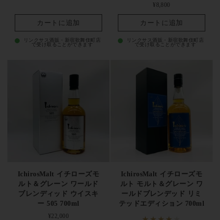
父 The First」が250,000〜800,000円、カードシリーズ単品が
定価
¥8,800
300,000円〜数百万円、カードシリーズ54本フルセットが数千万
カートに追加
カートに追加
円〜1億円超
が買取相場の目安です。
「少量生産による希少性」
リンクサス酒販・新宿歌舞伎町店
リンクサス酒販・新宿歌舞伎町店
「廃版カードシリーズの伝説的地位」「世界的な受賞歴」
を背
で受け取ることができます
で受け取ることができます
景に、
ジャパニーズクラフトウイスキー・秩父蒸溜所・羽生原
酒コレクション市場
で極めて高い取引価値を維持。
初期リリー
ス・カードシリーズ・限定蒸溜所ボトルは継続的にプレミア取
引
されています。
リンクサス酒販のイチローズモルト取り扱い
リンクサス酒販では、入門向けの「Malt & Grain」から、
「Mizunara Wood Reserve」「Double Distilleries」、秩父蒸溜所
のシングルモルト各種、初期リリース・限定ボトル、そして伝
IchirosMalt イチローズモ
IchirosMalt イチローズモ
説のカードシリーズまで
幅広く取り扱い、専門スタッフがボト
ルト＆グレーン ワールド
ルト モルト＆グレーン ワ
ル状態・ラベル・キャップシール・液面・付属の専用箱や冊
ブレンディッド ウイスキ
ールドブレンデッド リミ
子・正規流通ラベルを厳密に確認
した上で出品しています。並
ー 505 700ml
テッドエディション 700ml
行品・正規品を明確に区別表示し、限定リリースの予約受付・
定価
¥22,000