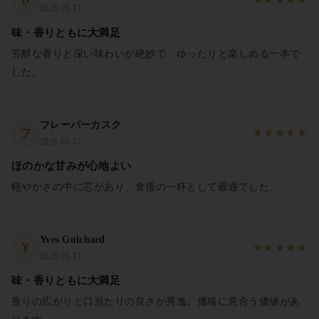
2026.06.17
味・香りともに大満足
芳醇な香りと深い味わいが絶妙で、ゆったりと楽しめる一本で
した。
フレーバーカスク
フ
★
★
★
★
★
2026.06.17
ほのかな甘みが心地よい
軽やかさの中に芯があり、食後の一杯として最適でした。
Yves Guichard
Y
★
★
★
★
★
2026.06.17
味・香りともに大満足
香りの広がりと口当たりの良さが秀逸。価格に見合う価値があ