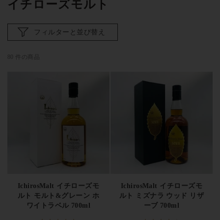
イチローズモルト
カードシリーズ54本（廃版）
— 伝説のコレクターズアイテ
ム
フィルターと並び替え
国際的評価・受賞歴
イチローズモルトは
WWA（World Whiskies Awards）で複数年
80 件の商品
にわたり最高賞を獲得
し、
「Malt & Grain」はワールド・ベス
ト・ブレンデッドモルトに輝いた実績
を持ちます。
2017年には
「秩父 The Peated」「秩父 IPA Cask Finish」など秩父蒸溜所の
シングルモルトが各部門で高い評価
を受け、世界の愛好家に日
本クラフトウイスキーの実力を知らしめました。
2020年8月、香
港ボナムズのオークションでカードシリーズ54本フルセットが
約1億円（HK$7,960,000）で落札
され、ジャパニーズウイスキー
のオークション史に残る記録を打ち立てています。
羽生・秩父
の原酒は世界中のコレクター・投資家から熱狂的な支持
を集め
IchirosMalt イチローズモ
IchirosMalt イチローズモ
続けています。
ルト モルト&グレーン ホ
ルト ミズナラ ウッド リザ
ワイトラベル 700ml
ーブ 700ml
イチローズモルトの飲み方・楽しみ方