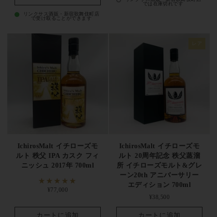
では在庫切れです
リンクサス酒販・新宿歌舞伎町店
で受け取ることができます
レア
IchirosMalt イチローズモ
IchirosMalt イチローズモ
ルト 秩父 IPA カスク フィ
ルト 20周年記念 秩父蒸溜
ニッシュ 2017年 700ml
所 イチローズモルト&グレ
ーン20th アニバーサリー
エディション 700ml
定価
¥77,000
定価
¥38,500
カートに追加
カートに追加