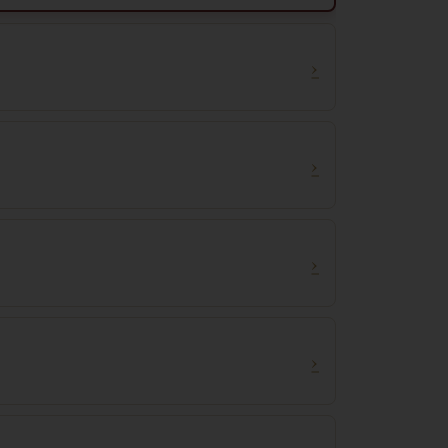
›
›
›
›