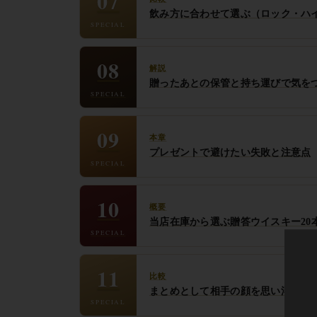
07
飲み方に合わせて選ぶ（ロック・ハ
SPECIAL
08
解説
贈ったあとの保管と持ち運びで気を
SPECIAL
09
本章
プレゼントで避けたい失敗と注意点
SPECIAL
10
概要
当店在庫から選ぶ贈答ウイスキー20
SPECIAL
11
比較
まとめとして相手の顔を思い浮かべ
SPECIAL