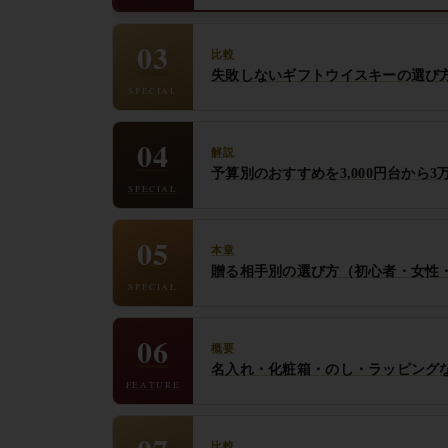
03
比較
失敗しないギフトウイスキーの選び
SPECIAL
04
解説
予算別のおすすめを3,000円台から3
SPECIAL
05
本章
贈る相手別の選び方（初心者・女性
SPECIAL
06
概要
名入れ・化粧箱・のし・ラッピング
FEATURE
比較