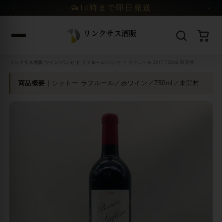
コンテンツへスキップ
14時まで即日発送
‹
›
/
/
/
リンクサス酒販
ワイン
パンセ ド ラフルール
パンセ ド ラフルール 2017 750ml 果実酒
商品概要
｜シャトー ラフルール／赤ワイン／750ml／未開封