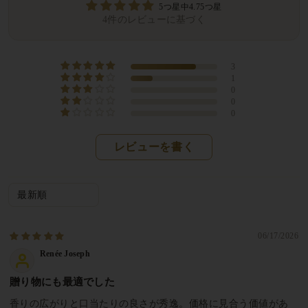
5つ星中4.75つ星
4件のレビューに基づく
3
1
0
0
0
レビューを書く
Sort by
06/17/2026
Renée Joseph
贈り物にも最適でした
香りの広がりと口当たりの良さが秀逸。価格に見合う価値があ