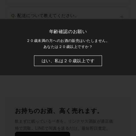
Q.
配送について教えてください。
＋
年齢確認のお願い
Q.
未開封のお酒は買取してもらえますか？
＋
２０歳未満の方へのお酒の販売はいたしません。
あなたは２０歳以上ですか？
Q.
20歳未満でも購入できますか？
はい、私は２０歳以上です
＋
お持ちのお酒、高く売れます。
飲まずに眠っている一本を、リンクサス酒販が適正価
格で買取。LINEで写真を送るだけ、最短即日査定。