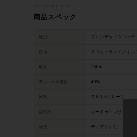
SPECIFICATION
商品スペック
種別
ブレンデッドスコッチ
産地
スコットランド／キル
容量
750ml
アルコール度数
40%
原料
モルト&グレーン
蒸留所
カードゥ・カリラ・ク
酒造
ディアジオ社