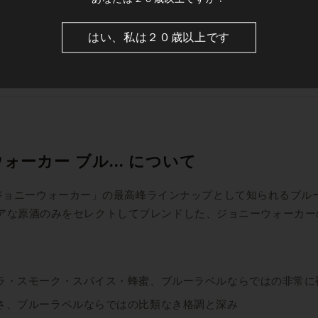
はい、私は２０歳以上です
箱あり）
ウォーカー ブル... について
ーウォーカー」の最高峰ラインナップとして知られるブルーラベル75
峰のレアな原酒のみをセレクトしてブレンドした、ジョニーウォーカ
ラ・スモーク・スパイス・蜂蜜、ブルーラベルならではの非常に
さ、ブルーラベルならではの比類なき格調と深み