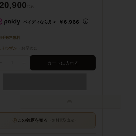
20,900
税込
￥6,966
ペイディなら月々
割手数料無料
残りわずか
・お早めに
−
＋
カートに入れる
この銘柄を売る
（無料買取査定）