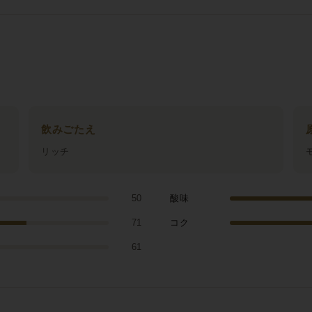
飲みごたえ
リッチ
50
酸味
71
コク
61