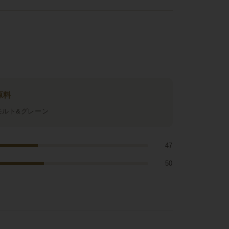
原料
モルト&グレーン
47
50