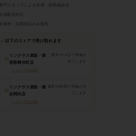
専門スタッフによる真贋・状態確認済
全国配送対応
未使用・未開封品のみ販売
以下のストアで受け取れます
通常2〜4日で準備が
リンクサス酒販・新
完了します
宿歌舞伎町店
＋
ストアの詳細
通常24時間で準備が完
リンクサス酒販・横
了します
浜関内店
＋
ストアの詳細