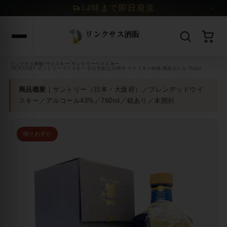
コンテンツへスキップ
14時まで即日発送
‹
›
/
/
リンクサス酒販
ウイスキー
サントリーウイスキー
/
SUNTORY サントリーウイスキー 全日空創立30周年 ウイスキー特級 陶器ボトル 760ml
商品概要
｜サントリー（日本・大阪府）／ブレンデッドウイ
スキー／アルコール43%／760ml／箱あり／未開封
残りわずか