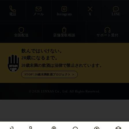
電話
メール
Instagram
X
LINE
全国配送
店舗受取相談
サポート受付
飲んではいけない。
20歳になるまで。
20歳未満の飲酒は法律で禁止されています。
STOP!
20歳未満
飲酒
STOP! 20歳未満飲酒プロジェクト ＞
© 2026 LINXAS Co., Ltd. All Rights Reserved.