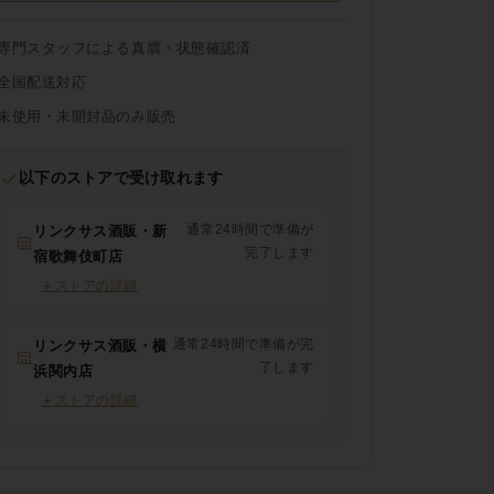
専門スタッフによる真贋・状態確認済
全国配送対応
未使用・未開封品のみ販売
以下のストアで受け取れます
通常24時間で準備が
リンクサス酒販・新
完了します
宿歌舞伎町店
＋
ストアの詳細
通常24時間で準備が完
リンクサス酒販・横
了します
浜関内店
＋
ストアの詳細