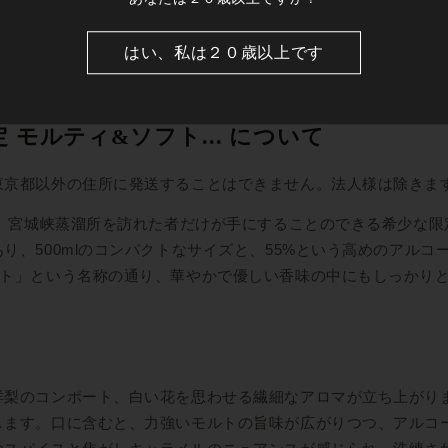
はい、私は２０歳以上です
定 モルティ&ソフト... について
東京都以外の住所に発送することはできません。法人様は除きま
は、宮城峡蒸溜所を訪れた者だけが手にすることのできる希少な
り、500mlのコンパクトなサイズと、55%という高めのアル
フト」という名称の通り、華やかで優しい香味の中にもしっかり
洋梨のコンポート、白い花を思わせる繊細なアロマが立ち上がり
ます。口に含むと、力強いモルトの旨味が広がりつつ、アルコー