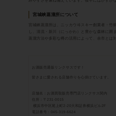
みやすさを兼ね備えています。後半にはかすか
宮城峡蒸溜所について
宮城峡蒸溜所は、ニッカウヰスキー創業者・竹鶴
し、清流・新川（にっかわ）と豊かな森林に囲
蒸溜方法や多彩な樽の活用によって、余市とは
お酒販売通販リンクサスです！
皆さまに愛される店舗作りを心掛けています。
店舗名：お酒買取販売専門店リンクサス関内
住所：〒231-0015
横浜市中区尾上町2-20大和証券横浜ビル2F
電話番号：045-319-6624