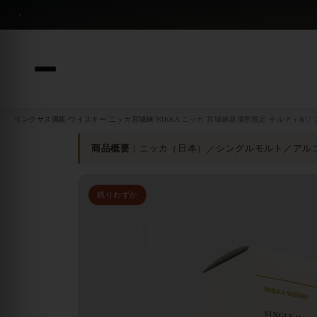
コンテンツへスキップ
‹
/
/
/
リンクサス酒販
ウイスキー
ニッカ宮城峡
NIKKA ニッカ 宮城峡蒸溜所限定 モルティ&ソフト
商品概要
｜ニッカ（日本）／シングルモルト／アルコー
残りわずか