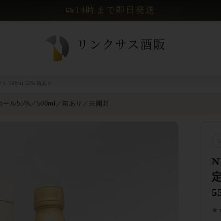
14時まで即日発送
 500ml 55% 箱あり
ル55%／500ml／箱あり／未開封
定
5
★