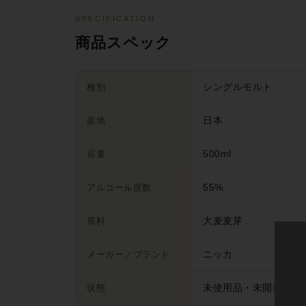
SPECIFICATION
商品スペック
種別
シングルモルト
産地
日本
容量
500ml
アルコール度数
55%
原料
大麦麦芽
メーカー／ブランド
ニッカ
状態
未使用品・未開封品（