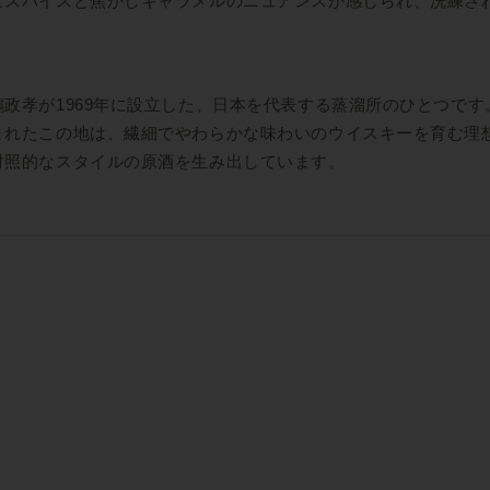
なスパイスと焦がしキャラメルのニュアンスが感じられ、洗練さ
政孝が1969年に設立した、日本を代表する蒸溜所のひとつで
まれたこの地は、繊細でやわらかな味わいのウイスキーを育む理
対照的なスタイルの原酒を生み出しています。