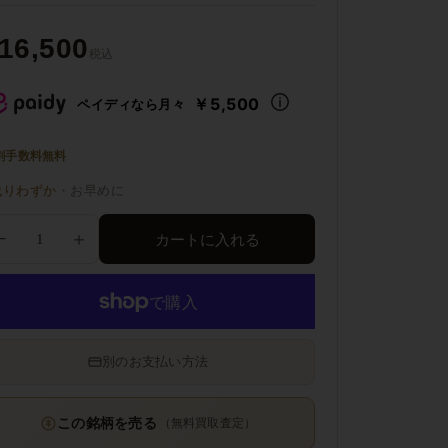
16,500
税込
￥5,500
ペイディなら月々
割手数料無料
残りわずか
・お早めに
−
＋
カートに入れる
別のお支払い方法
この銘柄を売る
（無料買取査定）