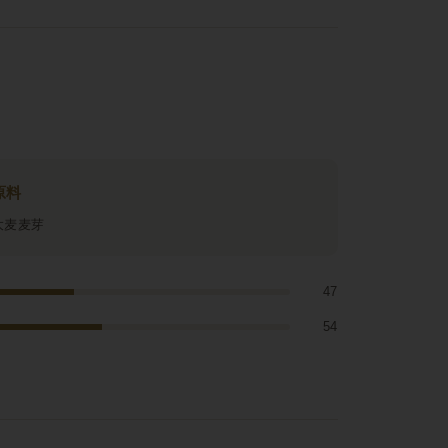
原料
大麦麦芽
47
54