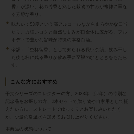
香）が漂い、花の芳香と熟した穀物の甘みが複雑に重な
る芳醇な香り。
味わい：53度という高アルコールながらまろやかな口当
たり、力強いコクと自然な甘みが口全体に広がる。フル
ボディで豊かな旨味が特徴の本格白酒。
余韻：「空杯留香」として知られる長い余韻。飲み干し
た後も杯に残る香りが飲み手に至福のひとときをもたら
す。
こんな方におすすめ
干支シリーズのコレクターの方、2023年（卯年）の特別な
記念品をお探しの方、2本セットで贈り物や自家用として揃
えたい方に。ストレートでゆっくりとお楽しみいただく
か、少量の常温水を加えてお召し上がりください。
本商品の状態について