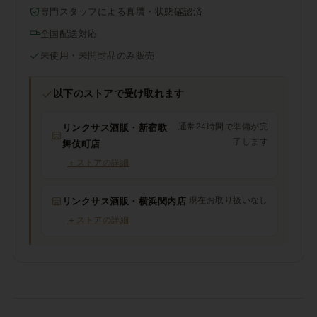
専門スタッフによる真贋・状態確認済
全国配送対応
未使用・未開封品のみ販売
以下のストアで受け取れます
通常24時間で準備が完
リンクサス酒販・新宿歌
了します
舞伎町店
＋
ストアの詳細
現在お取り扱いなし
リンクサス酒販・横浜関内店
＋
ストアの詳細