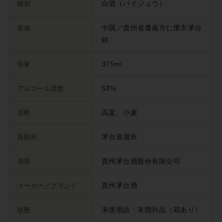
種別
白酒（バイジュウ）
産地
中国／貴州省遵義市仁懷市茅台
鎮
容量
375ml
アルコール度数
53%
原料
高粱、小麦
蒸留所
茅台蒸溜所
酒造
貴州茅台酒股份有限公司
メーカー／ブランド
貴州茅台酒
状態
未使用品・未開封品（箱あり）