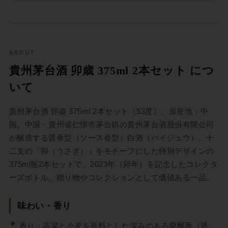
ABOUT
貴州茅台酒 卯歳 375ml 2本セット につ
いて
貴州茅台酒 卯歳 375ml 2本セット（53度）、原産地：中
国。中国・貴州省仁懐市茅台鎮の貴州茅台酒股份有限公司
が醸造する醤香型（ソース香型）白酒（バイジュウ）。十
二支の「卯（うさぎ）」をモチーフにした特別デザインの
375ml瓶2本セットで、2023年（卯年）を記念したコレクタ
ーズボトル。贈り物やコレクションとして価値ある一品。
味わい・香り
香り：高粱と小麦を原料とした深みのある発酵香（醤