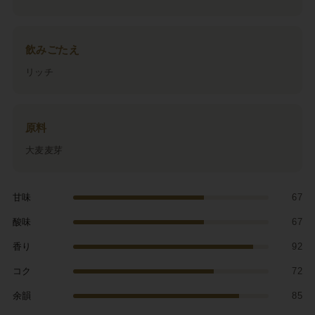
飲みごたえ
リッチ
原料
大麦麦芽
甘味
67
酸味
67
香り
92
コク
72
余韻
85