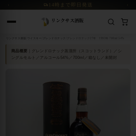
コンテンツへスキップ
14時まで即日発送
‹
›
/
/
/
リンクサス酒販
ウイスキー
グレンドロナック
グレンドロナック27年 1993年 700ml 54%
商品概要
｜グレンドロナック蒸溜所（スコットランド）／シ
ングルモルト／アルコール54%／700ml／箱なし／未開封