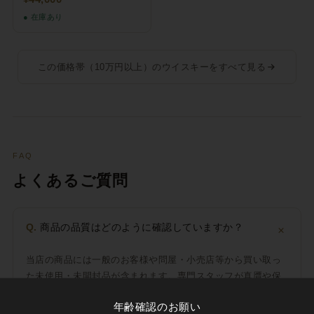
● 在庫あり
この価格帯（10万円以上）のウイスキーをすべて見る
FAQ
よくあるご質問
＋
Q.
商品の品質はどのように確認していますか？
当店の商品には一般のお客様や問屋・小売店等から買い取っ
た未使用・未開封品が含まれます。専門スタッフが真贋や保
管状態・液面を確認したうえで販売しています。状態は「未
年齢確認のお願い
使用品・未開封品」です。