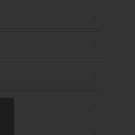
›
›
›
›
›