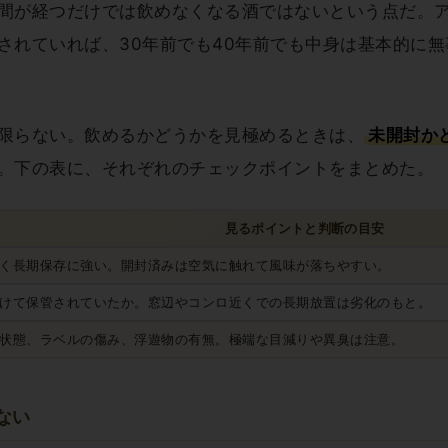
間が経つだけでは飲めなくなる酒ではないという点だ。ア
されていれば、30年前でも40年前でも中身は基本的に
限らない。飲めるかどうかを見極めるときは、
未開封か
。下の表に、それぞれのチェックポイントをまとめた。
見るポイントと判断の目安
く長期保存に強い。開封済みは空気に触れて風味が落ちやすい。
けて保管されていたか。窓辺やコンロ近くでの長期放置は劣化のもと。
状態、ラベルの傷み、浮遊物の有無。極端な目減りや異臭は注意。
ない