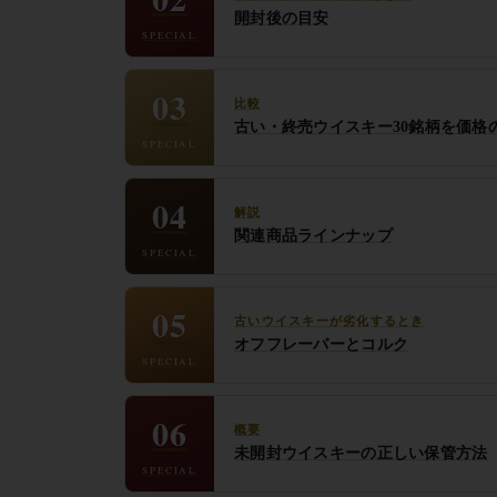
開封後の目安
SPECIAL
03
比較
古い・終売ウイスキー30銘柄を価格
SPECIAL
04
解説
関連商品ラインナップ
SPECIAL
05
古いウイスキーが劣化するとき
オフフレーバーとコルク
SPECIAL
06
概要
未開封ウイスキーの正しい保管方法
SPECIAL