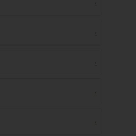
›
›
›
›
›