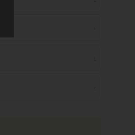
›
›
›