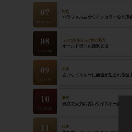
07
比較
パラフィルムやワインセラーなど保
FEATURE
08
古いボトルならではの魅力
オールドボトル効果とは
SPECIAL
09
本章
古いウイスキーに価値が生まれる理
SPECIAL
10
概要
買取で人気の古いウイスキー銘柄
SPECIAL
11
比較