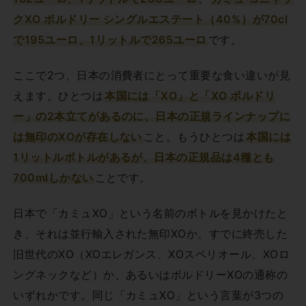
クXO ボルドリー シングルエステート（40%）が70cl
で195ユーロ、1リットルで265ユーロ
です。
ここで2つ、日本の消費者にとって重要な食い違いが見
えます。ひとつは
本国には「XO」と「XO ボルドリ
ー」の2本立てがあるのに、日本の正規ラインナップに
は無印のXOが存在しない
こと。もうひとつは
本国には
1リットルボトルがあるが、日本の正規品は4種とも
700mlしかない
ことです。
日本で「カミュXO」という名前のボトルを見かけたと
き、それは並行輸入された無印XOか、すでに終売した
旧世代のXO（XOエレガンス、XOスペリオール、XOロ
ングネックなど）か、あるいはボルドリーXOの通称の
いずれかです。同じ「カミュXO」という言葉が3つの