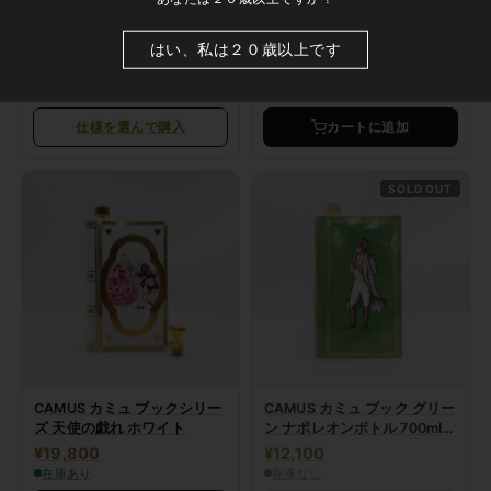
CAMUS カミュ ブック シルバ
CAMUS カミュ ブックシリー
ー ナポレオンボトル 700ml
ズ レボリューション 700ml
はい、私は２０歳以上です
¥16,500
¥19,800
在庫あり
在庫あり
仕様を選んで購入
カートに追加
SOLD OUT
CAMUS カミュ ブックシリー
CAMUS カミュ ブック グリー
ズ 天使の戯れ ホワイト
ン ナポレオンボトル 700ml
箱なし
¥19,800
¥12,100
在庫あり
在庫なし