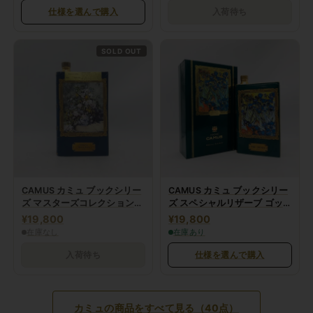
仕様を選んで購入
入荷待ち
SOLD OUT
CAMUS カミュ ブックシリー
CAMUS カミュ ブックシリー
ズ マスターズコレクション
ズ スペシャルリザーブ ゴッ
ルノアール スプリングブーケ
ホ アイリス
¥19,800
¥19,800
700ml
在庫なし
在庫あり
入荷待ち
仕様を選んで購入
カミュの商品をすべて見る（40点）