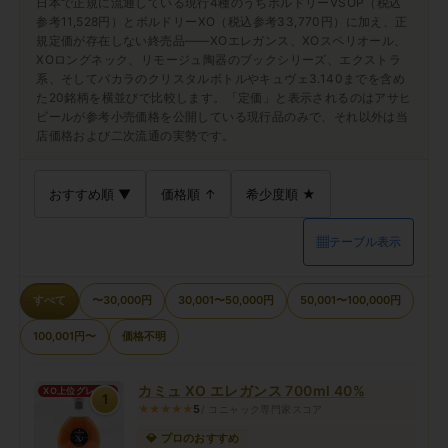
日本で正規に流通している現行4種のうちボルドリーVSOP（税込
参考11,528円）とボルドリーXO（税込参考33,770円）に加え、正
規定価が存在しない終売品——XOエレガンス、XOスペリオール、
XOロングネック、リモージュ陶器のブックシリーズ、エクストラ
系、そしてバカラのクリスタルボトルやキュヴェ3.140までを含め
た20銘柄を横並びで比較します。「定価」と表示されるのはアサヒ
ビールが参考小売価格を公開している現行品のみで、それ以外は当
店価格および二次流通の実勢です。
おすすめ順 ▼
価格順 ↑
希少度順 ★
▦
テーブル表示
すべて
〜30,000円
30,001〜50,000円
50,001〜100,000円
100,001円〜
価格不明
カミュ XO エレガンス 700ml 40%
XO上位グレード
1
★★★★★
5
/ コニャック専門家スコア
💎 プロのおすすめ