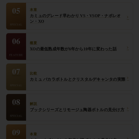
05
本章
›
カミュのグレード早わかり VS・VSOP・ナポレオ
ン・XO
SPECIAL
06
概要
›
XOの最低熟成年数が6年から10年に変わった話
FEATURE
07
比較
›
カミュ バカラボトルとクリスタルデキャンタの実際
SPECIAL
08
解説
›
ブックシリーズとリモージュ陶器ボトルの見分け方
SPECIAL
09
本章
›