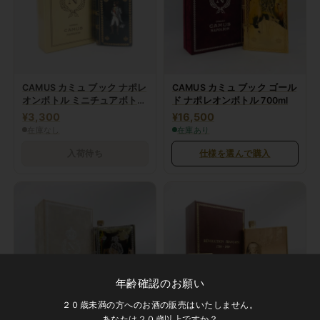
CAMUS カミュ ブック ナポレ
CAMUS カミュ ブック ゴール
オンボトル ミニチュアボトル
ド ナポレオンボトル 700ml
50ml
¥3,300
¥16,500
在庫なし
在庫あり
入荷待ち
仕様を選んで購入
年齢確認のお願い
２０歳未満の方へのお酒の販売はいたしません。
あなたは２０歳以上ですか？