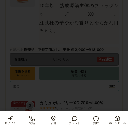
10年以上熟成原酒主体のフラッグシ
ップXO。
紅茶様の華やかな香りと滑らかな口
当たり。
終売品。正規定価なし。実勢 ¥12,000〜¥18,000
入荷通知
在庫切れ
リンクサス
価格を見る
楽天で探す
Amazon
商品名検索
買取
査定
カミュ ボルドリーXO 700ml 40%
現行フラッグシッ
2
プ
★★★★★
5
/ コニャック専門家スコア
💎 プロのおすすめ
ログイン
電話
店舗
チャット
買取
ホールセール
ボルドリー単一地区原酒のプライベ
商品を見る