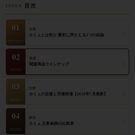
目次
01
本章
›
カミュとは何か 最初に押さえる3つの結論
PROLOGUE
02
概要
›
関連商品ラインナップ
SPECIAL
03
比較
›
カミュの定価と市場相場【2026年7月最新】
SPECIAL
04
解説
›
カミュ 主要銘柄の比較表
SPECIAL