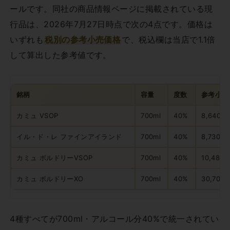
ールです。同社の商品情報ページに掲載されている現
行品は、2026年7月27日時点で次の4点です。価格は
いずれも
税別の参考小売価格
で、税込欄は当店で1.1倍
して算出した参考値です。
銘柄
容量
度数
参考小売
カミュ VSOP
700ml
40%
8,640円
イル・ド・レ ファインアイランド
700ml
40%
8,730円
カミュ ボルドリーVSOP
700ml
40%
10,480
カミュ ボルドリーXO
700ml
40%
30,700
4種すべてが700ml・アルコール分40%で統一されてい