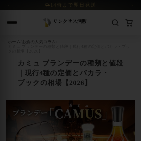
コンテンツへスキップ
14時まで即日発送
‹
›
ホーム
/
お酒の人気コラム
/
カミュ ブランデーの種類と値段｜現行4種の定価とバカラ・ブッ
クの相場【2026】
カミュ ブランデーの種類と値段
｜現行4種の定価とバカラ・
ブックの相場【2026】