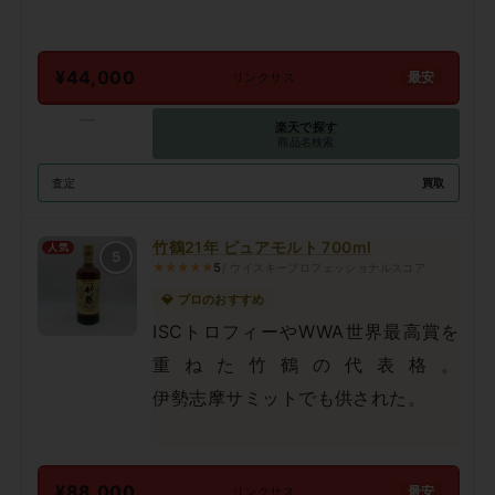
¥44,000
最安
リンクサス
—
楽天で探す
商品名検索
買取
査定
竹鶴21年 ピュアモルト 700ml
人気
5
★★★★★
5
/ ウイスキープロフェッショナルスコア
💎 プロのおすすめ
ISCトロフィーやWWA世界最高賞を
重ねた竹鶴の代表格。
伊勢志摩サミットでも供された。
¥88,000
最安
リンクサス