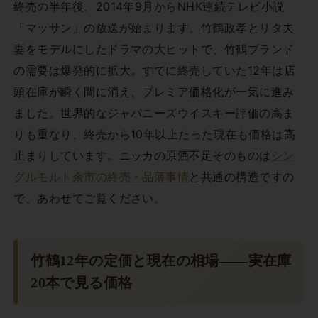
終売の半年後、2014年9月からNHK連続テレビ小説
「マッサン」の放送が始まります。竹鶴政孝とリタ夫
妻をモデルにしたドラマの大ヒットで、竹鶴ブランド
の需要は爆発的に拡大。すでに終売していた12年は店
頭在庫が瞬く間に消え、プレミア価格化が一気に進み
ました。世界的なジャパニーズウイスキー評価の高ま
りも重なり、終売から10年以上たった現在も価格は高
止まりしています。ニッカの原酒不足そのものは
シン
グルモルト余市の終売・品薄事情
と共通の構造ですの
で、あわせてご覧ください。
竹鶴12年の定価と現在の相場——実在庫
20本で見る価格