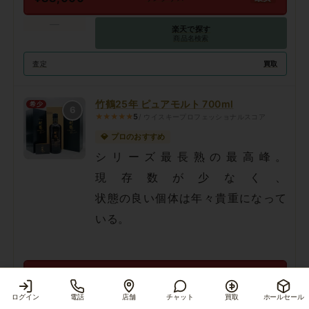
—
楽天で探す
商品名検索
買取
査定
竹鶴25年 ピュアモルト 700ml
希少
6
★★★★★
5
/ ウイスキープロフェッショナルスコア
💎 プロのおすすめ
シリーズ最長熟の最高峰。
現存数が少なく、
状態の良い個体は年々貴重になって
いる。
¥275,000
最安
リンクサス
ログイン
電話
店舗
チャット
買取
ホールセール
商品を見る
—
楽天で探す