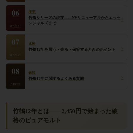
06
概要
›
竹鶴シリーズの現在——NVリニューアルからエッセ
ンシャルズまで
SPECIAL
07
比較
›
竹鶴12年を買う・売る・保管するときのポイント
SPECIAL
08
解説
›
竹鶴12年に関するよくある質問
GUIDE
竹鶴12年とは——2,450円で始まった破
格のピュアモルト