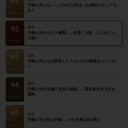
01
›
竹鶴12年とは——2,450円で始まった破格のピュアモ
ルト
PROLOGUE
02
概要
›
竹鶴12年のボトル種類——角瓶・丸瓶・ミニボトル
の違い
SPECIAL
03
比較
›
竹鶴12年はなぜ終売した？2014年の転換点とマッサ
ン
SPECIAL
04
解説
›
竹鶴12年の定価と現在の相場——実在庫20本で見る
価格
FEATURE
05
本章
›
竹鶴12年の味と評価——ISC金賞2回の実力
SPECIAL