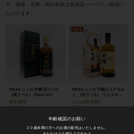
す。価格・在庫・箱の有無は各商品ページでご確認い
ただけます。
SALE
NIKKA ニッカ 竹鶴 旧ラベル
NIKKA ニッカ 竹鶴ピュアモル
（黒ラベル）700ml 43%
ト (白ラベル) ウイスキー
700ml
¥12,200
¥9,350
¥9,900
在庫あり
在庫あり
仕様を選んで購入
仕様を選んで購入
年齢確認のお願い
２０歳未満の方へのお酒の販売はいたしません。
あなたは２０歳以上ですか？