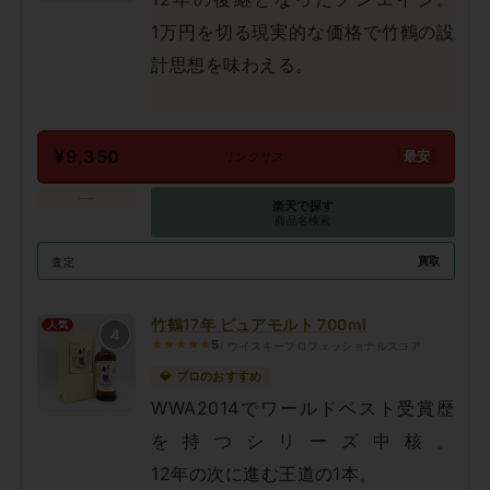
1万円を切る現実的な価格で竹鶴の設
計思想を味わえる。
¥9,350
最安
リンクサス
—
楽天で探す
商品名検索
買取
査定
竹鶴17年 ピュアモルト 700ml
人気
4
★★★★★
5
/ ウイスキープロフェッショナルスコア
💎 プロのおすすめ
WWA2014でワールドベスト受賞歴
を持つシリーズ中核。
12年の次に進む王道の1本。