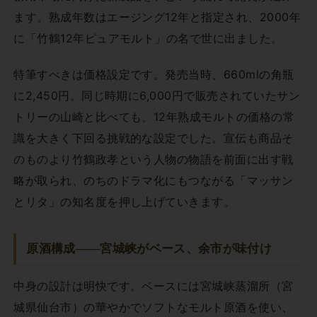
ます。熟成年数はエージング12年と指定され、2000年
に「竹鶴12年ピュアモルト」の名で世に出ました。
特筆すべきは価格設定です。発売当時、660mlの角瓶
に2,450円。同じ時期に6,000円で販売されていたサン
トリーの山崎と比べても、12年熟成モルトの価格の常
識を大きく下回る挑戦的な設定でした。宣伝も商品そ
のものより竹鶴政孝という人物の物語を前面に出す戦
略が取られ、のちのドラマ化にもつながる「マッサン
とリタ」の知名度を押し上げていきます。
原酒構成——宮城峡がベース、余市が味付け
中身の設計は明快です。ベースには宮城峡蒸溜所（宮
城県仙台市）の華やかでソフトなモルト原酒を使い、