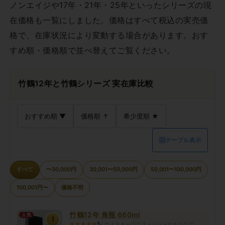
ノンエイジや17年・21年・25年といったシリーズの現
在価格も一覧にしました。価格はすべて税込の実売価
格で、在庫状況により変動する場合があります。おす
すめ順・価格順で並べ替えてご覧ください。
竹鶴12年と竹鶴シリーズ 実在庫比較
おすすめ順 ▼
価格順 ↑
希少度順 ★
▦
テーブル表示
すべて
〜30,000円
30,001〜50,000円
50,001〜100,000円
100,001円〜
価格不明
竹鶴12年 角瓶 660ml
人気
1
★★★★★
5
/ ウイスキープロフェッショナルスコア