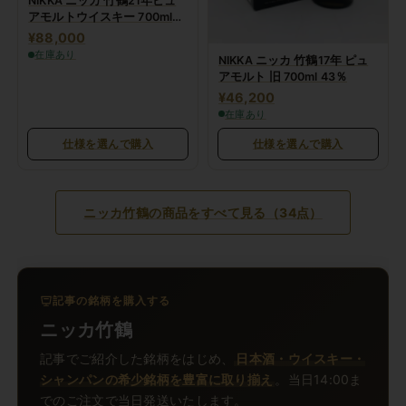
NIKKA ニッカ 竹鶴21年ピュ
アモルトウイスキー 700ml
43%
¥88,000
在庫あり
NIKKA ニッカ 竹鶴17年 ピュ
アモルト 旧 700ml 43％
¥46,200
在庫あり
仕様を選んで購入
仕様を選んで購入
ニッカ竹鶴の商品をすべて見る（34点）
記事の銘柄を購入する
ニッカ竹鶴
記事でご紹介した銘柄をはじめ、
日本酒・ウイスキー・
シャンパンの希少銘柄を豊富に取り揃え
。当日14:00ま
でのご注文で当日発送いたします。