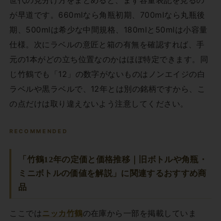
世代の見分け方をまとめると、まず容量表記を見るの
が早道です。660mlなら角瓶初期、700mlなら丸瓶後
期、500mlは希少な中間規格、180mlと50mlは小容量
仕様。次にラベルの意匠と箱の有無を確認すれば、手
元の1本がどの立ち位置なのかはほぼ特定できます。同
じ竹鶴でも「12」の数字がないものはノンエイジの白
ラベルや黒ラベルで、12年とは別の銘柄ですから、こ
の点だけは取り違えないよう注意してください。
RECOMMENDED
「竹鶴12年の定価と価格推移｜旧ボトルや角瓶・
ミニボトルの価値を解説」に関連するおすすめ商
品
ここでは
ニッカ竹鶴
の在庫から一部を掲載していま