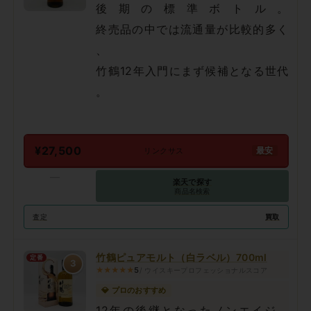
後期の標準ボトル。
終売品の中では流通量が比較的多く
、
竹鶴12年入門にまず候補となる世代
。
¥27,500
最安
リンクサス
—
楽天で探す
商品名検索
買取
査定
竹鶴ピュアモルト（白ラベル）700ml
定番
3
★★★★★
5
/ ウイスキープロフェッショナルスコア
💎 プロのおすすめ
12年の後継となったノンエイジ。