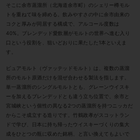
そこに余市蒸溜所（北海道余市町）のシェリー樽モル
トを重ねて味を締める。飲みやすさの中に余市由来の
コクと厚みが同居する構成で、アルコール度数は
40%。ブレンデッド愛飲層がモルトの世界へ進む入り
口という役割を、狙いどおりに果たした1本といえま
す。
ピュアモルト（ヴァッテッドモルト）は、複数の蒸溜
所のモルト原酒だけを混ぜ合わせる製法を指します。
単一蒸溜所のシングルモルトとも、グレーンウイスキ
ーを加えるブレンデッドとも違う立ち位置で、余市と
宮城峡という個性の異なる2つの蒸溜所を持つニッカだ
からこそ成立する造りです。竹鶴政孝がスコットラン
ドで学び、日本に持ち帰ったウイスキーづくりの集大
成をひとつの瓶に収めた銘柄、と言い換えてもよいで