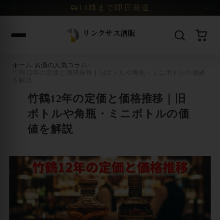
コンテンツへスキップ
14時まで即日発送
‹
›
ホーム
/
お酒の人気コラム
/
竹鶴12年の定価と価格推移｜旧ボトルや角瓶・ミニボトルの価値
を解説
竹鶴12年の定価と価格推移｜旧
ボトルや角瓶・ミニボトルの価
値を解説