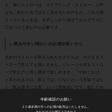
す。細いストローは「ステアリング・ストロー」と呼
ばれ、飲むためではなく混ぜるためのもの。これが挿
さっているときは、まずしっかり混ぜてからグラスに
口をつけて飲むのが正解です。
4. 飲みやすい味わいのお酒が多いから
太めのストローが添えられたカクテルは、そのままス
トローで飲んでも構いません。ジュースや水をストロ
ーで飲むのと同じ感覚で楽しめます。「やめておけ」
と言われるのは、飲んではいけないという意味ではな
く「飲み過ぎに注意」という意味合いです。飲むため
のストロー（ドリンキング・ストロー）が使われるカ
年齢確認のお願い
クテルは、ジュースのように口当たりがよいものが多
２０歳未満の方へのお酒の販売はいたしません。
く、味の軽さにつられてどんどん飲んでいると、ある
あなたは２０歳以上ですか？