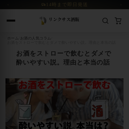
コンテンツへスキップ
14時まで即日発送
‹
›
ホーム
/
お酒の人気コラム
/
お酒をストローで飲むとダメで酔いやすい説。理由と本当の話
お酒をストローで飲むとダメで
酔いやすい説。理由と本当の話