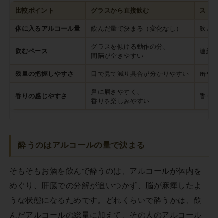
比較ポイント
グラスから直接飲む
スト
体に入るアルコール量
飲んだ量で決まる（変化なし）
飲ん
グラスを傾ける動作の分、
飲むペース
連続
間隔が空きやすい
残量の把握しやすさ
目で見て減り具合が分かりやすい
缶や
鼻に届きやすく、
香りの感じやすさ
香り
香りを楽しみやすい
酔うのはアルコールの量で決まる
そもそもお酒を飲んで酔うのは、アルコールが体内を
めぐり、肝臓での分解が追いつかず、脳が麻痺したよ
うな状態になるためです。どれくらいで酔うかは、飲
んだアルコールの総量に加えて、その人のアルコール