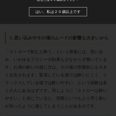
とき急にアルコールが回ってくることがあります。飲
はい、私は２０歳以上です
みやすいからこそ、途中で休憩をはさんだり水を飲ん
だりして、ペースを守ることが大切です。
5. 思い込みやその場のムードの影響も大きいから
「ストローで飲むと酔う」という感覚には、思い込
み、いわゆるプラシーボ効果も少なからず働いていま
す。お酒の酔いの感じ方は、その場の雰囲気にも大き
く左右されます。緊張している場では酔いにくく、リ
ラックスしている場では酔いやすい、という経験は多
くの人にあるはずです。同じように「ストローは酔い
やすい」と信じていると、実際にいつもより早く酔い
が回ったように感じてしまうことがあるのです。