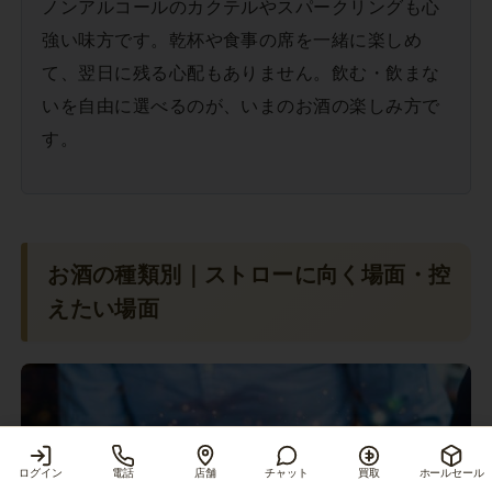
ノンアルコールのカクテルやスパークリングも心
強い味方です。乾杯や食事の席を一緒に楽しめ
て、翌日に残る心配もありません。飲む・飲まな
いを自由に選べるのが、いまのお酒の楽しみ方で
す。
お酒の種類別｜ストローに向く場面・控
えたい場面
ログイン
電話
店舗
チャット
買取
ホールセール
商品を見る