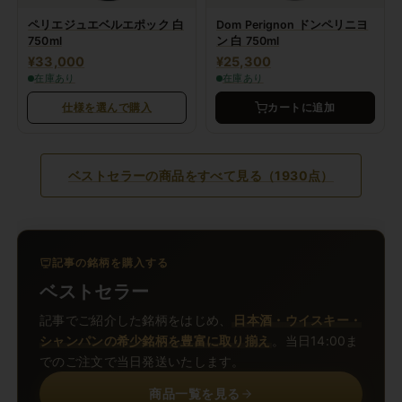
ペリエジュエベルエポック 白
Dom Perignon ドンペリニヨ
750ml
ン 白 750ml
¥33,000
¥25,300
在庫あり
在庫あり
仕様を選んで購入
カートに追加
ベストセラーの商品をすべて見る（1930点）
記事の銘柄を購入する
ベストセラー
記事でご紹介した銘柄をはじめ、
日本酒・ウイスキー・
シャンパンの希少銘柄を豊富に取り揃え
。当日14:00ま
でのご注文で当日発送いたします。
商品一覧を見る