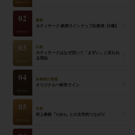
PROLOGUE
02
概要
›
カティサーク 銘柄ラインナップ比較表【8種】
SPECIAL
03
比較
›
カティサークはなぜ安い？「まずい」と言われ
る理由
SPECIAL
04
各銘柄の特徴
›
オリジナル〜終売ライン
SPECIAL
05
本章
›
村上春樹『1Q84』との文学的つながり
FEATURE