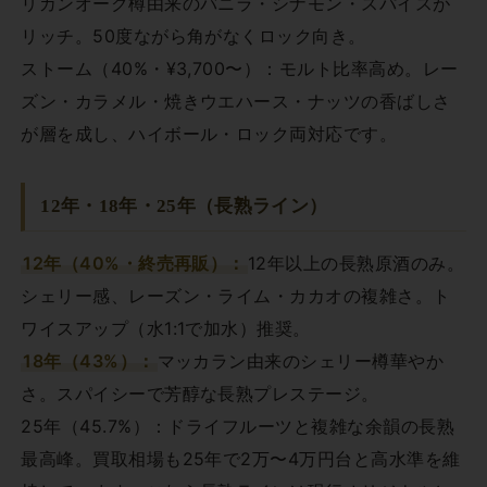
リカンオーク樽由来のバニラ・シナモン・スパイスが
リッチ。50度ながら角がなくロック向き。
ストーム（40%・¥3,700〜）：モルト比率高め。レー
ズン・カラメル・焼きウエハース・ナッツの香ばしさ
が層を成し、ハイボール・ロック両対応です。
12年・18年・25年（長熟ライン）
12年（40%・終売再販）：
12年以上の長熟原酒のみ。
シェリー感、レーズン・ライム・カカオの複雑さ。ト
ワイスアップ（水1:1で加水）推奨。
18年（43%）：
マッカラン由来のシェリー樽華やか
さ。スパイシーで芳醇な長熟プレステージ。
25年（45.7%）：ドライフルーツと複雑な余韻の長熟
最高峰。買取相場も25年で2万〜4万円台と高水準を維