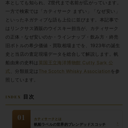
本としても知られ、Z世代まで名前が広がっています。
一方で検索では「カティサーク まずい」「なぜ安い」
といったネガティブな語も上位に並びます。本記事で
はリンクサス酒販のウイスキー担当が、カティサーク
の正体・なぜ安いのか・ラインナップ・飲み方・終売
旧ボトルの希少価値・買取相場までを、1923年の誕生
史と当店の査定現場データを総合して解説します。帆
船由来の史料は
英国王立海洋博物館 Cutty Sark 公
式
、分類規定は
The Scotch Whisky Association
を参
照しています。
目次
01
カティサークとは
›
帆船ラベルの世界的ブレンデッドスコッチ