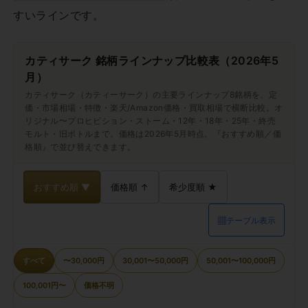
すいラインです。
カティサーク 銘柄ラインナップ比較表（2026年5
月）
カティサーク（カティーサーク）の主要ラインナップ8銘柄を、定
価・市場相場・特徴・楽天/Amazon価格・買取相場で横断比較。オ
リジナル〜プロヒビション・ストーム・12年・18年・25年・終売
モルト・旧ボトルまで。価格は2026年5月時点。『おすすめ順／価
格順』で並び替えできます。
おすすめ順 ▼
価格順 ↑
希少度順 ★
▦
テーブル表示
すべて
〜30,000円
30,001〜50,000円
50,001〜100,000円
100,001円〜
価格不明