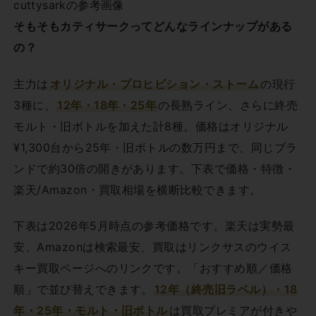
cuttysarkの参考画像
そもそもカティサークってどんなラインナップがある
の？
主力は
オリジナル・プロヒビション・ストーム
の現行
3種に、
12年・18年・25年
の長熟ライン、さらに終売
モルト・旧ボトルを加えた計8種。価格はオリジナル
¥1,300台から25年・旧ボトルの数万円まで、同じブラ
ンドで約30倍の開きがあります。下表で価格・特徴・
楽天/Amazon・買取相場を横断比較できます。
下表は2026年5月時点の参考価格です。楽天は実勢最
安、Amazonは検索最安、買取はリンクサスのウイス
キー買取ページへのリンクです。「おすすめ順／価格
順」で並び替えできます。
12年（終売旧ラベル）・18
年・25年・モルト・旧ボトル
は買取プレミアが付きや