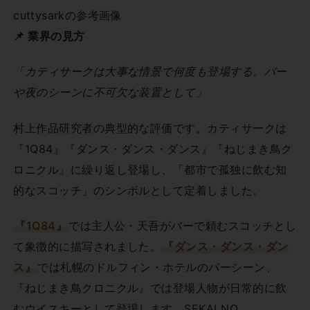
cuttysarkの参考画像
📌 業界の見方
「カティサークは大事な情景で何度も登場する。バー
や夜のシーンに不可欠な装置として」
村上作品研究者の典型的な評価です。カティサークは
『1Q84』『ダンス・ダンス・ダンス』『ねじまき鳥ク
ロニクル』に繰り返し登場し、「都市で孤独に飲む知
的なスコッチ」のシンボルとして定着しました。
『1Q84』
では主人公・天吾がバーで頼むスコッチとし
て象徴的に描写されました。
『ダンス・ダンス・ダン
ス』
では札幌のドルフィン・ホテルのバーシーン、
『ねじまき鳥クロニクル』では登場人物が日常的に飲
むウイスキーとして登場します。SEKAI NO