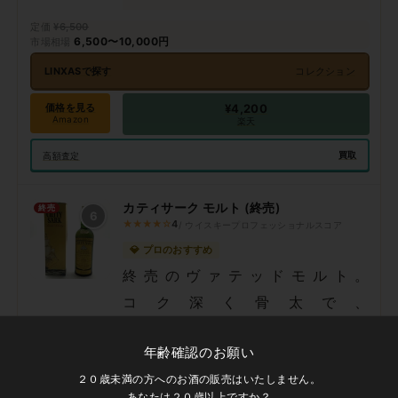
¥6,500
6,500〜10,000円
LINXASで探す
コレクション
価格を見る
¥4,200
Amazon
楽天
買取
高額査定
カティサーク モルト (終売)
終売
6
★★★★☆
4
/ ウイスキープロフェッショナルスコア
💎 プロのおすすめ
終売のヴァテッドモルト。
コク深く骨太で、
コレクター人気により買取相場が高
年齢確認のお願い
騰中。
２０歳未満の方へのお酒の販売はいたしません。
あなたは２０歳以上ですか？