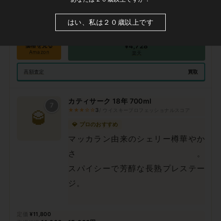
12,000〜25,000円
はい、私は２０歳以上です
LINXASで探す
コレクション
価格を見る
¥4,728
Amazon
楽天
買取
高額査定
カティサーク 18年 700ml
7
★★★☆☆
3
/ ウイスキープロフェッショナルスコア
🥃
💎 プロのおすすめ
マッカラン由来のシェリー樽華やか
さ。
スパイシーで芳醇な長熟プレステー
ジ。
¥11,800