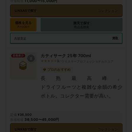
11,000〜15,000円
LINXASで探す
コレクション
価格を見る
楽天で探す
Amazon
商品名検索
買取
高額査定
カティサーク 25年 700ml
長熟希少
8
★★★☆☆
3
/ ウイスキープロフェッショナルスコア
🥃
💎 プロのおすすめ
長熟最高峰。
ドライフルーツと複雑な余韻の希少
ボトル。コレクター需要が高い。
¥36,500
36,500〜45,000円
LINXASで探す
コレクション