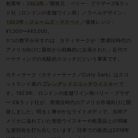
創業年：
1923年
／開発元：ベリー・ブラザーズ&ラッ
ド社（ロンドンの老舗ワイン商）／ラベルデザイン：
1923年・ジェームズ・マクベイ
／価格レンジ：
¥1,300〜¥45,000。
3つの数字が示すのは、カティサークが「禁酒法時代の
アメリカ向けに最初から戦略的に企画された」近代マ
ーケティングの先駆的スコッチだという事実です。
カティサーク（カティーサーク／Cutty Sark）はスコ
ットランド産の
ブレンデッドスコッチウイスキー
で
す。1923年、ロンドンの老舗ワイン商ベリー・ブラザ
ーズ&ラッド社が、禁酒法時代のアメリカ市場向けに開
発しました。明るく爽やかなライトボディで、当時ア
メリカに溢れていた密造ウイスキーや粗悪品との明確
な差別化を打ち出しています。日本での販売は2018年