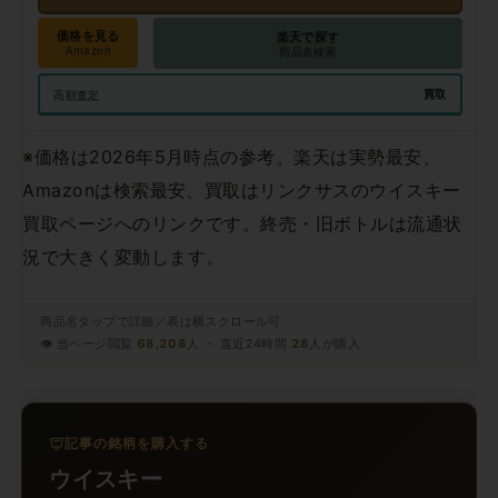
価格を見る
楽天で探す
Amazon
商品名検索
買取
高額査定
※価格は2026年5月時点の参考。楽天は実勢最安、
Amazonは検索最安、買取はリンクサスのウイスキー
買取ページへのリンクです。終売・旧ボトルは流通状
況で大きく変動します。
商品名タップで詳細／表は横スクロール可
👁
当ページ閲覧
68,208
人 ・ 直近24時間
28
人が購入
記事の銘柄を購入する
ウイスキー