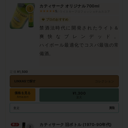
カティサーク オリジナル 700ml
1
★★★★★
5
/ ウイスキープロフェッショナルスコア
💎 プロのおすすめ
禁酒法時代に開発されたライト＆
爽快なブレンデッド。
ハイボール最適化でコスパ最強の常
備酒。
¥1,500
LINXASで探す
コレクション
価格を見る
¥1,300
Amazon
楽天
買取
査定
カティサーク 旧ボトル (1970-90年代)
希少
2