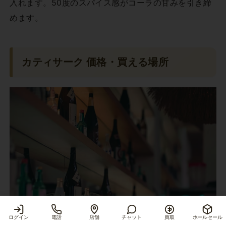
入れます。50度のスパイス感がコーラの甘みを引き締
めます。
カティサーク 価格・買える場所
ログイン
電話
店舗
チャット
買取
ホールセール
商品を見る