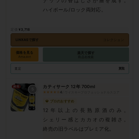
ナッツの香ばしさが層を成す。
ハイボール/ロック両対応。
¥3,718
LINXASで探す
コレクション
価格を見る
楽天で探す
Amazon
商品名検索
買取
査定
カティサーク 12年 700ml
終売
5
★★★★☆
4
/ ウイスキープロフェッショナルスコア
💎 プロのおすすめ
12年以上の長熟原酒のみ。
シェリー感とカカオの複雑さ。
終売の旧ラベルはプレミア化。