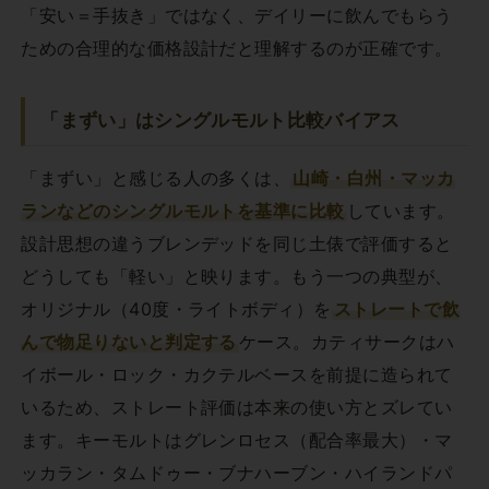
「安い＝手抜き」ではなく、デイリーに飲んでもらう
ための合理的な価格設計だと理解するのが正確です。
「まずい」はシングルモルト比較バイアス
「まずい」と感じる人の多くは、
山崎・白州・マッカ
ランなどのシングルモルトを基準に比較
しています。
設計思想の違うブレンデッドを同じ土俵で評価すると
どうしても「軽い」と映ります。もう一つの典型が、
オリジナル（40度・ライトボディ）を
ストレートで飲
んで物足りないと判定する
ケース。カティサークはハ
イボール・ロック・カクテルベースを前提に造られて
いるため、ストレート評価は本来の使い方とズレてい
ます。キーモルトはグレンロセス（配合率最大）・マ
ッカラン・タムドゥー・ブナハーブン・ハイランドパ