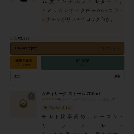
50度ノンチルフィルタード。
アメリカンオーク由来のバニラ・
シナモンがリッチでロック向き。
¥2,838
LINXASで探す
コレクション
価格を見る
¥2,376
Amazon
楽天
買取
査定
カティサーク ストーム 700ml
4
★★★★☆
4
/ ウイスキープロフェッショナルスコア
🥃
💎 プロのおすすめ
モルト比率高め。レーズン・
カラメル・