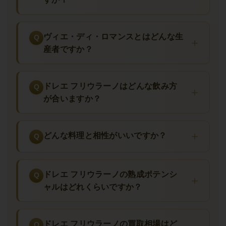
ピエレ・ソーヴィニヨン 750ml
— イゾンツォの繊細なソー
ヴィニヨン・ブラン
デッシミス・ピノ・グリージョ 750ml
— 銅色帯びるラマー
ヴィエ・ディ・ロマンスとはどんな生
ト風ピノ・グリージョ
産者ですか？
国際的評価・受賞歴
ドレエ フリウラーノはどんな飲み方
ドレエ フリウラーノは
『ガンベロ・ロッソ ワインガイド』で最
が合いますか？
高評価「トレ・ビッキエーリ（Tre Bicchieri）」を複数年獲得
し、
『ワイン・スペクテイター』『ジェームズ・サックリン
グ』『デカンター』『ヴィノス(Vinous)』『ファルスタッフ』等
どんな料理と相性がいいですか？
の世界権威ワインメディアで90〜95点の高評価を継続
。
『スロ
ーワイン』『ビベンダ』『AIS（イタリアソムリエ協会）』『ヴ
ェロネッリ』『エスプレッソ』等のイタリア国内権威でも最高
ドレエ フリウラーノの熟成ポテンシ
評価「ファイブ・グレープス」「トレ・コッキエッティ」を継
ャルはどれくらいですか？
続獲得
し、
「フリウリ白ワイン四天王(Vie di Romans /
Schiopetto / Jermann / Borgo del Tiglio)の旗手」「フリウラー
ドレエ フリウラーノの買取相場はど
ノ種の現代的解釈の最高峰」「イゾンツォDOCの代名詞」
とし