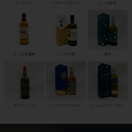
されています。
マッカラン
イチローズモルト
ニッカ余市
リンクサス酒販のオクタブ取り扱い
リンクサス酒販では、The Octaveスタンダードリリースから、
Premium Octave・Rare Octave・Tantalus・ボウモア／マッカラン
／グレンファークラス／カリラ／プルトニー／ハイランドパー
ク等各蒸留所原酒のオクタブフィニッシュリリースまで
幅広く
ニッカ宮城峡
ニッカ竹鶴
厚岸
揃え、専門スタッフがボトル状態・ラベル・キャップシール・
コルク・付属の専用箱・冊子・カスク番号・シリアル番号・ボ
トル本数表記・カスクストレングス度数・正規流通ラベルを厳
密に確認
した上で出品しています。並行品・正規品を明確に区
別表示し、限定リリースの予約受付・買取査定・贈答ラッピン
グ・温度管理輸送・真贋鑑定・セラー保管にも対応。ダンカン
テイラー1938年創業老舗ボトラー・50L極小オクタブカスク追熟
アードベッグ
シーバスリーガル
ジョニーウォーカー
シングルカスクシリーズを安心してお選びいただけます。