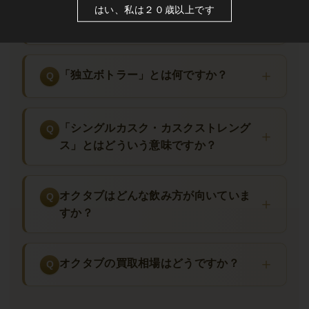
オクタブの飲み方・楽しみ方
オクタブの定番ラインナップは何があ
はい、私は２０歳以上です
りますか？
オクタブシリーズは
「グレンケアン・テイスティンググラスま
たはコピータグラス」でカスクストレングスの香味を最大限に
開かせるのが王道
。
「20〜22℃の温度」で飲むことでオクタブ
「独立ボトラー」とは何ですか？
カスク追熟由来のシェリー・バーボン・ポート・ラム由来の複
雑なフィニッシュ香と原酒本来の蒸留所キャラクターが両立し
て立ち上がる
のがオクタブシリーズの本領発揮。
ストレートで
「シングルカスク・カスクストレング
原酒のカスクストレングス(50〜60％台)を体験
した後、
数滴の常
ス」とはどういう意味ですか？
温純水(10〜15ml)を加えてリダクション(加水試飲)
することで隠
れていた花・果実・スパイス・チョコレートのアロマが順次開
きます。料理とのペアリングは
「葉巻(キューバ・ニカラグア・
オクタブはどんな飲み方が向いていま
ドミニカ)」「ダークチョコレート(カカオ70％以上)」「熟成チ
すか？
ーズ(ブルー・パルミジャーノ・チェダー)」「ナッツ(クルミ・
アーモンド・カシュー)」「ドライフルーツ(イチジク・デーツ・
オクタブの買取相場はどうですか？
プルーン)」「燻製サーモン」「ローストビーフ」「ジビエ」
と
の相性が抜群。
蒸留所別の飲み比べ・年代別カスクの比較テイ
スティング
でオクタブシリーズの真髄をお楽しみください。