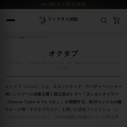
コンテンツへスキップ
14時まで即日発送
‹
›
/
/
リンクサス酒販
ウイスキー
オクタブ
オクタブ
OCTAVE — DUNCAN TAYLOR 50L SMALL CASK SCOTCH,
1938
オクタブ（Octave）とは、
スコットランド・アバディーンシャー
州ハントリーに本拠を置く独立系ボトラー「ダンカンテイラー
（Duncan Taylor & Co. Ltd.）」が展開する、約50リットルの極
小オーク樽「オクタブカスク」を用いた追加フィニッシュ・シ
ングルカスクシリーズ
で、
1938年創業の老舗ボトラーが誇る看
板ライン
です。
「オクタブ（Octave）」はバット樽（約500L）