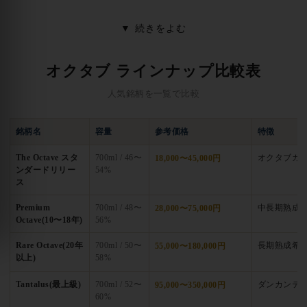
の8分の1サイズという意味の名称で、内壁面積に対する原酒比
▼
続きをよむ
率が極端に高い極小樽
を使用し、
3〜6ヶ月の短期追加熟成で原
酒に劇的な複雑性・凝縮感・香味の重層性を付与する手法
を特
オクタブ ラインナップ比較表
徴とします。
ボウモア・マッカラン・グレンファークラス・カ
リラ・ハイランドパーク・プルトニー・グレンリベット・グレ
人気銘柄を一覧で比較
ンロセス等スコットランド主要蒸留所の希少原酒
を扱い、世界
中のシングルカスク愛好家・独立ボトラーコレクターから熱い
銘柄名
容量
参考価格
特徴
支持を集めています。
The Octave スタ
700ml / 46〜
オクタブカ
18,000〜45,000円
ンダードリリー
54%
オクタブ最大の特徴は、
「ダンカンテイラー社1938年創業の老
ス
舗ボトラー」「約50L極小オクタブカスクによる追加フィニッシ
Premium
700ml / 48〜
中長期熟成
28,000〜75,000円
ュ」「シングルカスク・カスクストレングス主体の希少リリー
Octave(10〜18年)
56%
ス」
の3つ。
「Octave」シリーズ・「Premium Octave」「Rare
Rare Octave(20年
700ml / 50〜
長期熟成希
55,000〜180,000円
Octave」「Tantalus」
などのサブブランドを展開し、
シェリ
以上)
58%
ー・バーボン・ラム・ポート・マデイラ等の前職樽を再活用し
たオクタブカスク
で原酒の個性を最大限に引き出します。各リ
Tantalus(最上級)
700ml / 52〜
ダンカンテ
95,000〜350,000円
60%
リースは数百〜千本台の極少量生産で、
ユーアン・シャンド