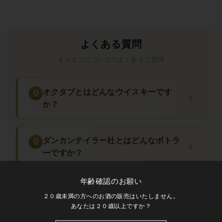
国際的評価・受賞歴
オクタブシリーズは
ジム・マレー氏のウイスキー・バイブル
よくある質問
(Whisky Bible)で各リリースが88〜94点台の高評価
、
ウイスキー
オクタブについてのよくあるご質問
マガジン(Whisky Magazine)誌でレビュー掲載・ハイスコア継続
獲得
、
マルツマニアック(Malt Maniacs)等独立評論家コミュニテ
オクタブとはどんなウイスキーです
ィで継続的に注目
されています。
スコッチウイスキー・マスタ
か？
ーズ・コンペティション(Scotch Whisky Masters)・
IWSC(International Wine & Spirit Competition)・
ISC(International Spirits Challenge)等で多数の金賞・銀賞を受
ダンカンテイラー社とはどんなボトラ
賞
。
「1938年創業の老舗独立ボトラー」「50L極小オクタブカス
ーですか？
クの先駆者」「主要蒸留所原酒の希少シングルカスク」
とし
て、世界中のシングルカスク愛好家・独立ボトラーコレクタ
年齢確認のお願い
ー・カスクストレングスファンから絶大な支持を集め、ボトラ
「オクタブカスク」とは何ですか？
２０歳未満の方へのお酒の販売はいたしません。
ーマーケットの最重要プレイヤーの一角を確立しています。
あなたは２０歳以上ですか？