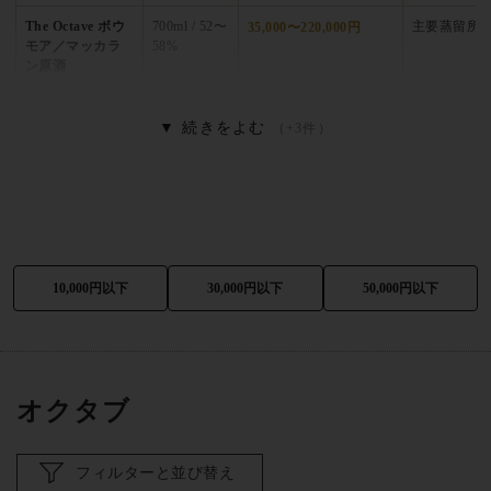
(Euan Shand)氏率いる独立経営
のもと、世界中のスコッチウイ
The Octave ボウ
700ml / 52〜
主要蒸留所
35,000〜220,000円
モア／マッカラ
58%
スキー愛好家・独立ボトラーコレクター・カスクストレングス
ン原酒
ファンから絶大な支持を得ています。
▼
続きをよむ
（+3件）
オクタブの特徴・哲学
1938年創業のダンカンテイラー社
— スコットランド老舗独
立ボトラー
約50L極小オクタブカスク使用
— バット樽の1/8サイズ
3〜6ヶ月の短期追熟
— 劇的な複雑性付与
10,000円以下
30,000円以下
50,000円以下
シングルカスク・カスクストレングス主体
— 希少単一樽リ
リース
主要蒸留所原酒の希少ボトリング
— ボウモア・マッカラン
オクタブ
他
限定数百〜千本台の極少量生産
— シリアル番号管理
フィルターと並び替え