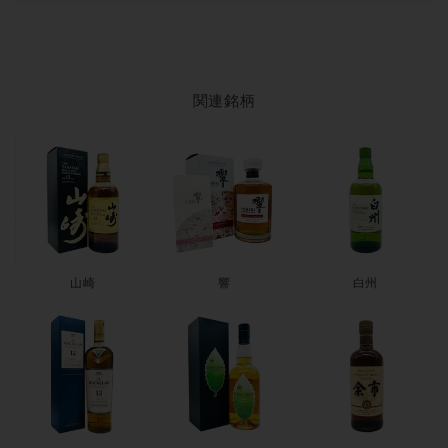
オクタブの買取・投資価値
オクタブシリーズは未開封で
The Octave スタンダードリリース
関連銘柄
が18,000〜45,000円、Premium Octave(10〜18年熟成)が28,000〜
75,000円、Rare Octave(20年以上熟成)が55,000〜180,000円、
Tantalus(最上級)が95,000〜350,000円、ボウモア・マッカラン原
酒のオクタブが35,000〜220,000円、グレンファークラス・ハイ
ランドパーク原酒のオクタブが28,000〜120,000円、プルトニ
ー・カリラ原酒のオクタブが22,000〜85,000円、蒸留所閉鎖原
酒・希少リリースが120,000〜650,000円
が買取相場の目安です。
山崎
響
白州
「ダンカンテイラー1938年創業老舗ボトラー」「50L極小オクタ
ブカスク追熟」「シングルカスク・カスクストレングス」「数
百〜千本台限定」
のブランドストーリーから、近年の
独立ボト
ラー・シングルカスク・カスクストレングス市場
で安定した取
引価値を維持。ボウモア・マッカラン原酒・閉鎖蒸留所原酒・
長期熟成Rare Octave・Tantalusシリーズは継続的にプレミア取引