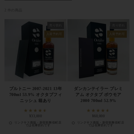
主要ラインナップ
2 件の商品
The Octave スタンダード(各蒸留所原酒)
— 700ml、シェリ
ー・バーボン樽追熟
売り切れ
売り切れ
Premium Octave(プレミアムオクタブ)
— 700ml、長期熟成原
入荷予約可
入荷予約可
酒・10〜25年
Rare Octave(レアオクタブ)
— 700ml、希少蒸留所・長期熟成
リリース
Tantalus(タンタリス)
— 700ml、最上級スーパープレミアム
The Octave ボウモア・マッカラン・グレンファークラス
—
700ml、主要蒸留所原酒
プルトニー 2007-2021 13年
ダンカンテイラー プレミ
700ml 53.9% オクタブフィ
アム オクタブ ボウモア
The Octave プルトニー・カリラ・ハイランドパーク
—
ニッシュ 箱あり
2000 700ml 52.9%
700ml、北部・アイラ・島嶼系
Octave ポート・ラム・マデイラフィニッシュ
— 700ml、特
定価
¥33,000
定価
¥60,000
殊樽追熟
リンクサス酒販・新宿歌舞伎町店
リンクサス酒販・新宿歌舞伎町店
では在庫切れです
では在庫切れです
記念リリース・蒸留所閉鎖原酒
— 700ml、コレクション