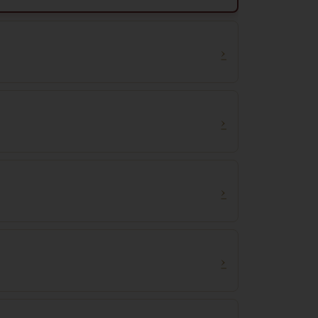
›
›
›
›