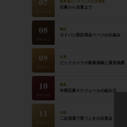
07
高島屋オンラインの月次抽選
応募から当選まで
FEATURE
08
解説
ヨドバシ限定商品ページの仕組み
SPECIAL
09
本章
ビックカメラの新春福箱と通常抽選
SPECIAL
10
概要
年間応募スケジュールの組み方
SPECIAL
11
比較
二次流通で買うときの注意点
SPECIAL