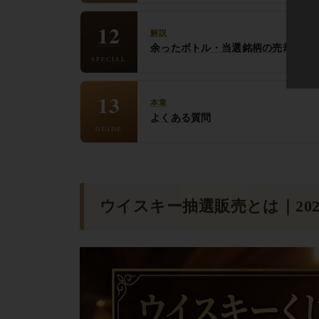
12
解説
余ったボトル・当選銘柄の売却はリ
SPECIAL
13
本章
よくある質問
GUIDE
ウイスキー抽選販売とは｜202